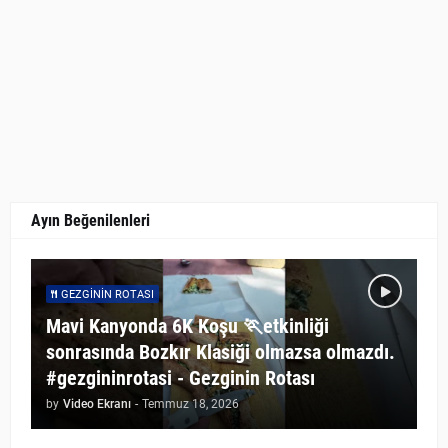
Ayın Beğenilenleri
GEZGININ ROTASI
Mavi Kanyonda 6K Koşu 🏃etkinliği
sonrasında Bozkır Klasiği olmazsa olmazdı.
#gezgininrotasi - Gezginin Rotası
by
Video Ekranı
-
Temmuz 18, 2026