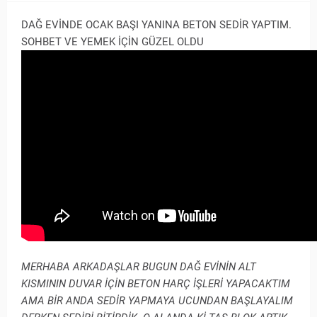
DAĞ EVİNDE OCAK BAŞI YANINA BETON SEDİR YAPTIM.
SOHBET VE YEMEK İÇİN GÜZEL OLDU
MERHABA ARKADAŞLAR BUGUN DAĞ EVİNİN ALT
KISMININ DUVAR İÇİN BETON HARÇ İŞLERİ YAPACAKTIM
AMA BİR ANDA SEDİR YAPMAYA UCUNDAN BAŞLAYALIM