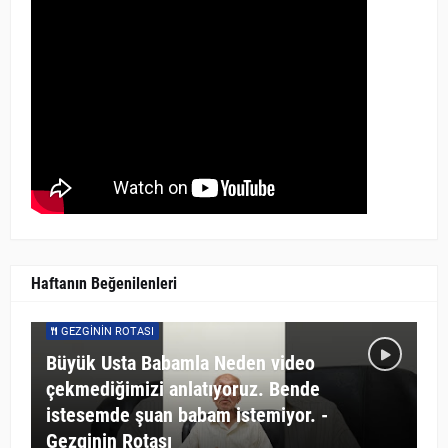
Haftanın Beğenilenleri
GEZGININ ROTASI
Büyük Usta Babamla Neden video
çekmediğimizi anlatıyoruz. Bende
istesemde şuan babam istemiyor. -
Gezginin Rotası