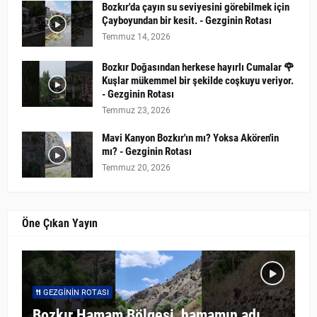
Bozkır'da çayın su seviyesini görebilmek için
Çayboyundan bir kesit. - Gezginin Rotası
Temmuz 14, 2026
Bozkır Doğasından herkese hayırlı Cumalar 🌹
Kuşlar mükemmel bir şekilde coşkuyu veriyor.
- Gezginin Rotası
Temmuz 23, 2026
Mavi Kanyon Bozkır'ın mı? Yoksa Akören'in
mı? - Gezginin Rotası
Temmuz 20, 2026
Öne Çıkan Yayın
GEZGININ ROTASI
Bozkır Hamam Bölgesi, hamamın adı