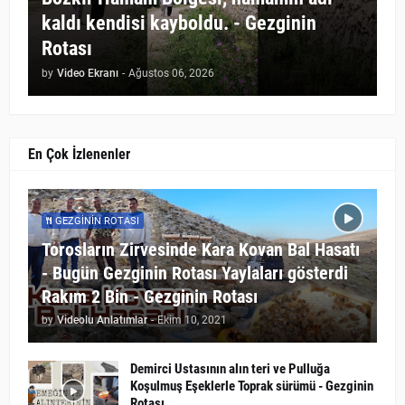
kaldı kendisi kayboldu. - Gezginin
Rotası
by
Video Ekranı
-
Ağustos 06, 2026
En Çok İzlenenler
GEZGININ ROTASI
Torosların Zirvesinde Kara Kovan Bal Hasatı
- Bugün Gezginin Rotası Yaylaları gösterdi
Rakım 2 Bin - Gezginin Rotası
by
Videolu Anlatımlar
-
Ekim 10, 2021
Demirci Ustasının alın teri ve Pulluğa
Koşulmuş Eşeklerle Toprak sürümü - Gezginin
Rotası