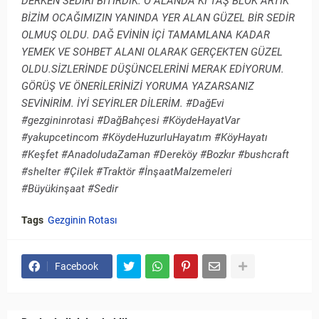
DERKEN SEDİRİ BİTİRDİK. O ALANDA Kİ TAŞ BLOK ARTIK
BİZİM OCAĞIMIZIN YANINDA YER ALAN GÜZEL BİR SEDİR
OLMUŞ OLDU. DAĞ EVİNİN İÇİ TAMAMLANA KADAR
YEMEK VE SOHBET ALANI OLARAK GERÇEKTEN GÜZEL
OLDU.SİZLERİNDE DÜŞÜNCELERİNİ MERAK EDİYORUM.
GÖRÜŞ VE ÖNERİLERİNİZİ YORUMA YAZARSANIZ
SEVİNİRİM. İYİ SEYİRLER DİLERİM. #DağEvi
#gezgininrotasi #DağBahçesi #KöydeHayatVar
#yakupcetincom #KöydeHuzurluHayatım #KöyHayatı
#Keşfet #AnadoludaZaman #Dereköy #Bozkır #bushcraft
#shelter #Çilek #Traktör #İnşaatMalzemeleri
#Büyükinşaat #Sedir
Tags
Gezginin Rotası
Facebook