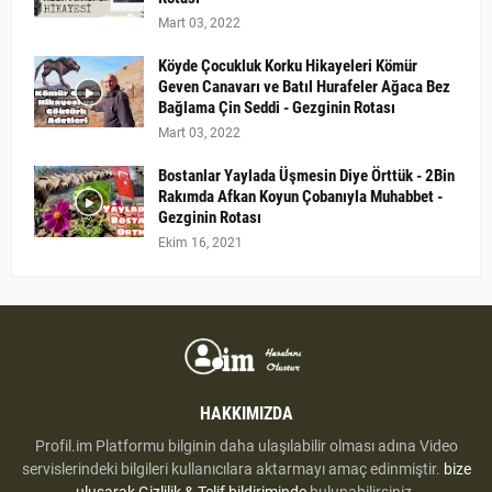
Mart 03, 2022
Köyde Çocukluk Korku Hikayeleri Kömür
Geven Canavarı ve Batıl Hurafeler Ağaca Bez
Bağlama Çin Seddi - Gezginin Rotası
Mart 03, 2022
Bostanlar Yaylada Üşmesin Diye Örttük - 2Bin
Rakımda Afkan Koyun Çobanıyla Muhabbet -
Gezginin Rotası
Ekim 16, 2021
HAKKIMIZDA
Profil.im Platformu bilginin daha ulaşılabilir olması adına Video
servislerindeki bilgileri kullanıcılara aktarmayı amaç edinmiştir.
bize
uluşarak
Gizlilik & Telif bildiriminde
bulunabilirsiniz.