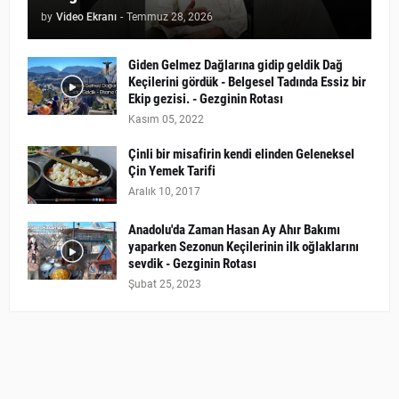
by
Video Ekranı
-
Temmuz 28, 2026
Giden Gelmez Dağlarına gidip geldik Dağ
Keçilerini gördük - Belgesel Tadında Essiz bir
Ekip gezisi. - Gezginin Rotası
Kasım 05, 2022
Çinli bir misafirin kendi elinden Geleneksel
Çin Yemek Tarifi
Aralık 10, 2017
Anadolu'da Zaman Hasan Ay Ahır Bakımı
yaparken Sezonun Keçilerinin ilk oğlaklarını
sevdik - Gezginin Rotası
Şubat 25, 2023