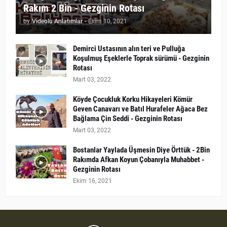
Rakım 2 Bin - Gezginin Rotası
by
Videolu Anlatımlar
-
Ekim 10, 2021
Demirci Ustasının alın teri ve Pulluğa
Koşulmuş Eşeklerle Toprak sürümü - Gezginin
Rotası
Mart 03, 2022
Köyde Çocukluk Korku Hikayeleri Kömür
Geven Canavarı ve Batıl Hurafeler Ağaca Bez
Bağlama Çin Seddi - Gezginin Rotası
Mart 03, 2022
Bostanlar Yaylada Üşmesin Diye Örttük - 2Bin
Rakımda Afkan Koyun Çobanıyla Muhabbet -
Gezginin Rotası
Ekim 16, 2021