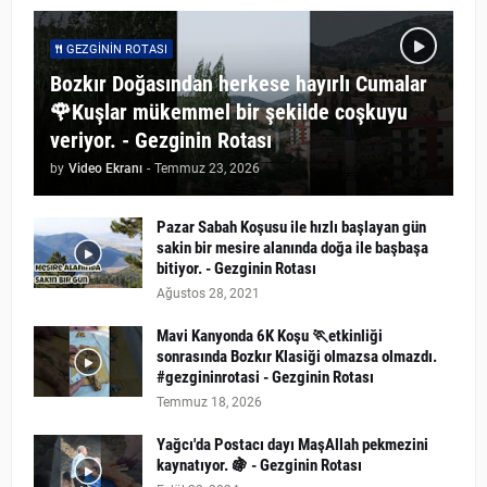
GEZGININ ROTASI
Bozkır Doğasından herkese hayırlı Cumalar
🌹Kuşlar mükemmel bir şekilde coşkuyu
veriyor. - Gezginin Rotası
by
Video Ekranı
-
Temmuz 23, 2026
Pazar Sabah Koşusu ile hızlı başlayan gün
sakin bir mesire alanında doğa ile başbaşa
bitiyor. - Gezginin Rotası
Ağustos 28, 2021
Mavi Kanyonda 6K Koşu 🏃etkinliği
sonrasında Bozkır Klasiği olmazsa olmazdı.
#gezgininrotasi - Gezginin Rotası
Temmuz 18, 2026
Yağcı'da Postacı dayı MaşAllah pekmezini
kaynatıyor. 🍇 - Gezginin Rotası