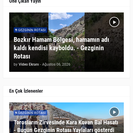
Öne Çıkan Yayın
GEZGININ ROTASI
Bozkır Hamam Bölgesi, hamamın adı
kaldı kendisi kayboldu. - Gezginin
Rotası
by
Video Ekranı
-
Ağustos 06, 2026
En Çok İzlenenler
GEZGININ ROTASI
Torosların Zirvesinde Kara Kovan Bal Hasatı
- Bugün Gezginin Rotası Yaylaları gösterdi