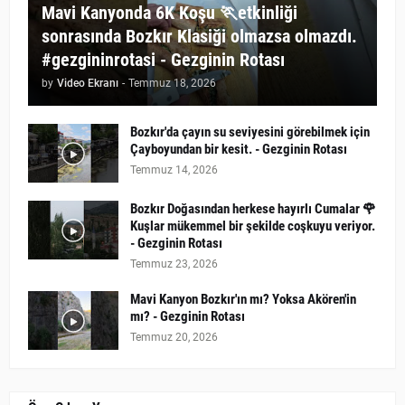
Mavi Kanyonda 6K Koşu 🏃etkinliği
sonrasında Bozkır Klasiği olmazsa olmazdı.
#gezgininrotasi - Gezginin Rotası
by
Video Ekranı
-
Temmuz 18, 2026
Bozkır'da çayın su seviyesini görebilmek için
Çayboyundan bir kesit. - Gezginin Rotası
Temmuz 14, 2026
Bozkır Doğasından herkese hayırlı Cumalar 🌹
Kuşlar mükemmel bir şekilde coşkuyu veriyor.
- Gezginin Rotası
Temmuz 23, 2026
Mavi Kanyon Bozkır'ın mı? Yoksa Akören'in
mı? - Gezginin Rotası
Temmuz 20, 2026