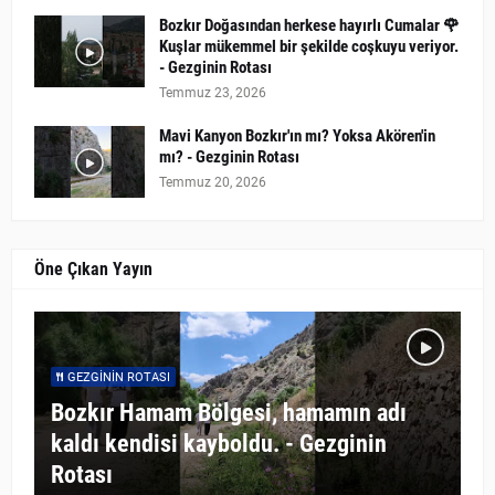
Bozkır Doğasından herkese hayırlı Cumalar 🌹
Kuşlar mükemmel bir şekilde coşkuyu veriyor.
- Gezginin Rotası
Temmuz 23, 2026
Mavi Kanyon Bozkır'ın mı? Yoksa Akören'in
mı? - Gezginin Rotası
Temmuz 20, 2026
Öne Çıkan Yayın
GEZGININ ROTASI
Bozkır Hamam Bölgesi, hamamın adı
kaldı kendisi kayboldu. - Gezginin
Rotası