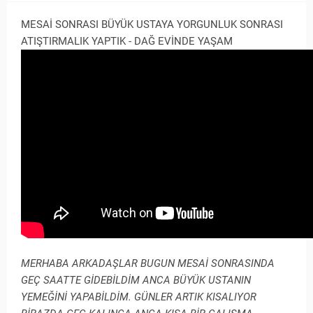
MESAİ SONRASI BÜYÜK USTAYA YORGUNLUK SONRASI
ATIŞTIRMALIK YAPTIK - DAĞ EVİNDE YAŞAM
MERHABA ARKADAŞLAR BUGUN MESAİ SONRASINDA
GEÇ SAATTE GİDEBİLDİM ANCA BÜYÜK USTANIN
YEMEĞİNİ YAPABİLDİM. GÜNLER ARTIK KISALIYOR