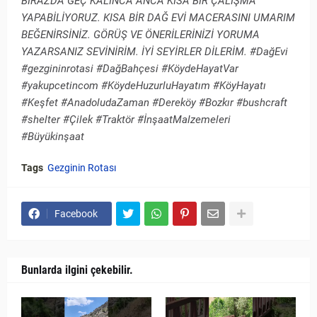
BİRAZDA GEÇ KALINCA ANCA KISA BİR ÇALIŞMA
YAPABİLİYORUZ. KISA BİR DAĞ EVİ MACERASINI UMARIM
BEĞENİRSİNİZ. GÖRÜŞ VE ÖNERİLERİNİZİ YORUMA
YAZARSANIZ SEVİNİRİM. İYİ SEYİRLER DİLERİM. #DağEvi
#gezgininrotasi #DağBahçesi #KöydeHayatVar
#yakupcetincom #KöydeHuzurluHayatım #KöyHayatı
#Keşfet #AnadoludaZaman #Dereköy #Bozkır #bushcraft
#shelter #Çilek #Traktör #İnşaatMalzemeleri
#Büyükinşaat
Tags
Gezginin Rotası
Facebook
Bunlarda ilgini çekebilir.