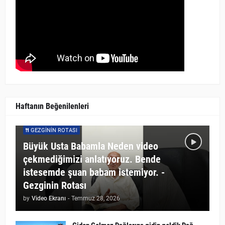
Haftanın Beğenilenleri
GEZGININ ROTASI
Büyük Usta Babamla Neden video
çekmediğimizi anlatıyoruz. Bende
istesemde şuan babam istemiyor. -
Gezginin Rotası
by
Video Ekranı
-
Temmuz 28, 2026