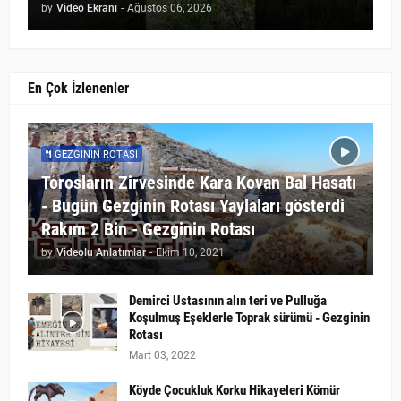
by
Video Ekranı
-
Ağustos 06, 2026
En Çok İzlenenler
GEZGININ ROTASI
Torosların Zirvesinde Kara Kovan Bal Hasatı
- Bugün Gezginin Rotası Yaylaları gösterdi
Rakım 2 Bin - Gezginin Rotası
by
Videolu Anlatımlar
-
Ekim 10, 2021
Demirci Ustasının alın teri ve Pulluğa
Koşulmuş Eşeklerle Toprak sürümü - Gezginin
Rotası
Mart 03, 2022
Köyde Çocukluk Korku Hikayeleri Kömür