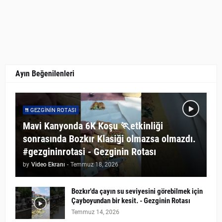
Ayın Beğenilenleri
GEZGININ ROTASI
Mavi Kanyonda 6K Koşu 🏃etkinliği
sonrasında Bozkır Klasiği olmazsa olmazdı.
#gezgininrotasi - Gezginin Rotası
by
Video Ekranı
-
Temmuz 18, 2026
Bozkır'da çayın su seviyesini görebilmek için
Çayboyundan bir kesit. - Gezginin Rotası
Temmuz 14, 2026