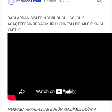
by
Video Ekranı
-
Haziran 13, 2023
0
DAĞLARDAN SİSLERİN YÜRÜDÜĞÜ - GÖLCÜK
AĞAÇTEPESİNDE YAĞMURLU GÜNEŞLİ BİR AİLE PİKNİĞİ
YAPTIK
MERHABA ARKADAŞLAR BUGÜN KENDİMİZİ DOĞAYA