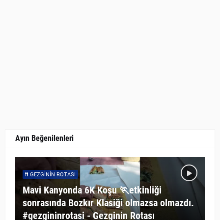
Ayın Beğenilenleri
GEZGININ ROTASI
Mavi Kanyonda 6K Koşu 🏃etkinliği
sonrasında Bozkır Klasiği olmazsa olmazdı.
#gezgininrotasi - Gezginin Rotası