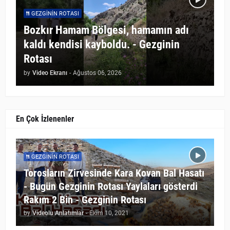
GEZGININ ROTASI
Bozkır Hamam Bölgesi, hamamın adı
kaldı kendisi kayboldu. - Gezginin
Rotası
by
Video Ekranı
-
Ağustos 06, 2026
En Çok İzlenenler
GEZGININ ROTASI
Torosların Zirvesinde Kara Kovan Bal Hasatı
- Bugün Gezginin Rotası Yaylaları gösterdi
Rakım 2 Bin - Gezginin Rotası
by
Videolu Anlatımlar
-
Ekim 10, 2021