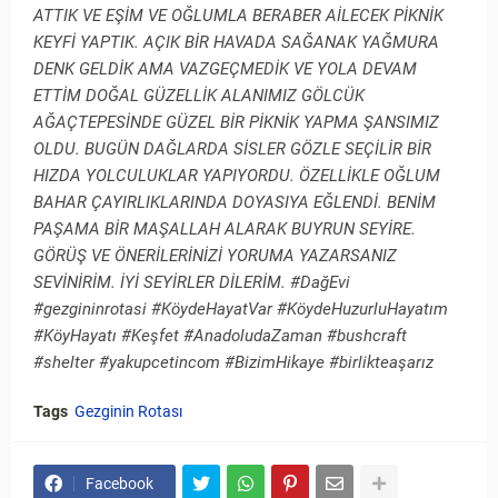
ATTIK VE EŞİM VE OĞLUMLA BERABER AİLECEK PİKNİK
KEYFİ YAPTIK. AÇIK BİR HAVADA SAĞANAK YAĞMURA
DENK GELDİK AMA VAZGEÇMEDİK VE YOLA DEVAM
ETTİM DOĞAL GÜZELLİK ALANIMIZ GÖLCÜK
AĞAÇTEPESİNDE GÜZEL BİR PİKNİK YAPMA ŞANSIMIZ
OLDU. BUGÜN DAĞLARDA SİSLER GÖZLE SEÇİLİR BİR
HIZDA YOLCULUKLAR YAPIYORDU. ÖZELLİKLE OĞLUM
BAHAR ÇAYIRLIKLARINDA DOYASIYA EĞLENDİ. BENİM
PAŞAMA BİR MAŞALLAH ALARAK BUYRUN SEYİRE.
GÖRÜŞ VE ÖNERİLERİNİZİ YORUMA YAZARSANIZ
SEVİNİRİM. İYİ SEYİRLER DİLERİM. #DağEvi
#gezgininrotasi #KöydeHayatVar #KöydeHuzurluHayatım
#KöyHayatı #Keşfet #AnadoludaZaman #bushcraft
#shelter #yakupcetincom #BizimHikaye #birlikteaşarız
Tags
Gezginin Rotası
Facebook