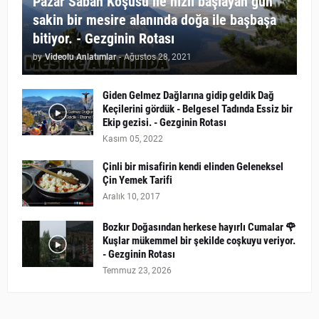
Pazar Sabah Koşusu ile hızlı başlayan gün
sakin bir mesire alanında doğa ile başbaşa
bitiyor. - Gezginin Rotası
by
Videolu Anlatımlar
-
Ağustos 28, 2021
Giden Gelmez Dağlarına gidip geldik Dağ
Keçilerini gördük - Belgesel Tadında Essiz bir
Ekip gezisi. - Gezginin Rotası
Kasım 05, 2022
Çinli bir misafirin kendi elinden Geleneksel
Çin Yemek Tarifi
Aralık 10, 2017
Bozkır Doğasından herkese hayırlı Cumalar 🌹
Kuşlar mükemmel bir şekilde coşkuyu veriyor.
- Gezginin Rotası
Temmuz 23, 2026