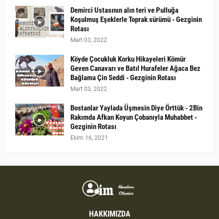
Demirci Ustasının alın teri ve Pulluğa
Koşulmuş Eşeklerle Toprak sürümü - Gezginin
Rotası
Mart 03, 2022
Köyde Çocukluk Korku Hikayeleri Kömür
Geven Canavarı ve Batıl Hurafeler Ağaca Bez
Bağlama Çin Seddi - Gezginin Rotası
Mart 03, 2022
Bostanlar Yaylada Üşmesin Diye Örttük - 2Bin
Rakımda Afkan Koyun Çobanıyla Muhabbet -
Gezginin Rotası
Ekim 16, 2021
HAKKIMIZDA