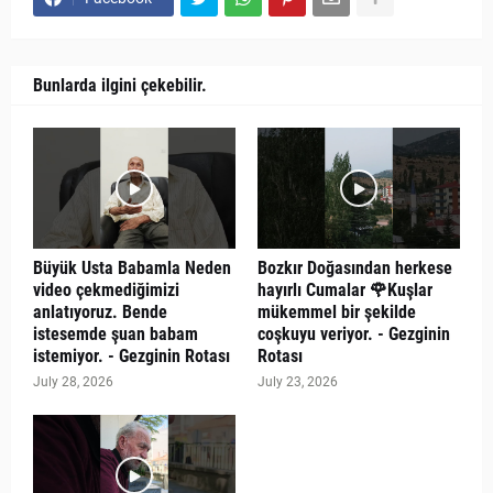
Bunlarda ilgini çekebilir.
Büyük Usta Babamla Neden
Bozkır Doğasından herkese
video çekmediğimizi
hayırlı Cumalar 🌹Kuşlar
anlatıyoruz. Bende
mükemmel bir şekilde
istesemde şuan babam
coşkuyu veriyor. - Gezginin
istemiyor. - Gezginin Rotası
Rotası
July 28, 2026
July 23, 2026