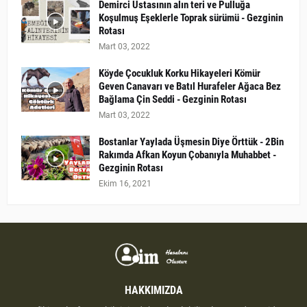
Demirci Ustasının alın teri ve Pulluğa
Koşulmuş Eşeklerle Toprak sürümü - Gezginin
Rotası
Mart 03, 2022
Köyde Çocukluk Korku Hikayeleri Kömür
Geven Canavarı ve Batıl Hurafeler Ağaca Bez
Bağlama Çin Seddi - Gezginin Rotası
Mart 03, 2022
Bostanlar Yaylada Üşmesin Diye Örttük - 2Bin
Rakımda Afkan Koyun Çobanıyla Muhabbet -
Gezginin Rotası
Ekim 16, 2021
HAKKIMIZDA