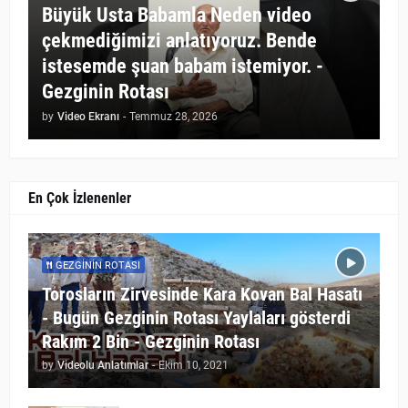
Büyük Usta Babamla Neden video
çekmediğimizi anlatıyoruz. Bende
istesemde şuan babam istemiyor. -
Gezginin Rotası
by
Video Ekranı
-
Temmuz 28, 2026
En Çok İzlenenler
GEZGININ ROTASI
Torosların Zirvesinde Kara Kovan Bal Hasatı
- Bugün Gezginin Rotası Yaylaları gösterdi
Rakım 2 Bin - Gezginin Rotası
by
Videolu Anlatımlar
-
Ekim 10, 2021