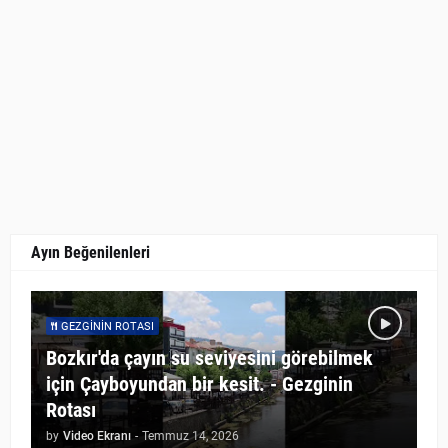
Ayın Beğenilenleri
GEZGININ ROTASI
Bozkır'da çayın su seviyesini görebilmek
için Çayboyundan bir kesit. - Gezginin
Rotası
by
Video Ekranı
-
Temmuz 14, 2026