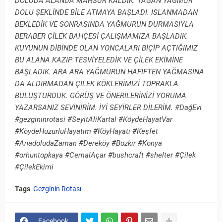
DOLUDA ALANDA MAHSUR KALDIK. YAĞAN YAĞMUR
DOLU ŞEKLİNDE BİLE ATMAYA BAŞLADI. ISLANMADAN
BEKLEDİK VE SONRASINDA YAĞMURUN DURMASIYLA
BERABER ÇİLEK BAHÇESİ ÇALIŞMAMIZA BAŞLADIK.
KUYUNUN DİBİNDE OLAN YONCALARI BİÇİP AÇTIĞIMIZ
BU ALANA KAZIP TESVİYELEDİK VE ÇİLEK EKİMİNE
BAŞLADIK. ARA ARA YAĞMURUN HAFİFTEN YAĞMASINA
DA ALDIRMADAN ÇİLEK KÖKLERİMİZİ TOPRAKLA
BULUŞTURDUK. GÖRÜŞ VE ÖNERİLERİNİZİ YORUMA
YAZARSANIZ SEVİNİRİM. İYİ SEYİRLER DİLERİM. #DağEvi
#gezgininrotasi #SeyitAliKartal #KöydeHayatVar
#KöydeHuzurluHayatım #KöyHayatı #Keşfet
#AnadoludaZaman #Dereköy #Bozkır #Konya
#orhuntopkaya #CemalAçar #bushcraft #shelter #Çilek
#ÇilekEkimi
Tags
Gezginin Rotası
Facebook