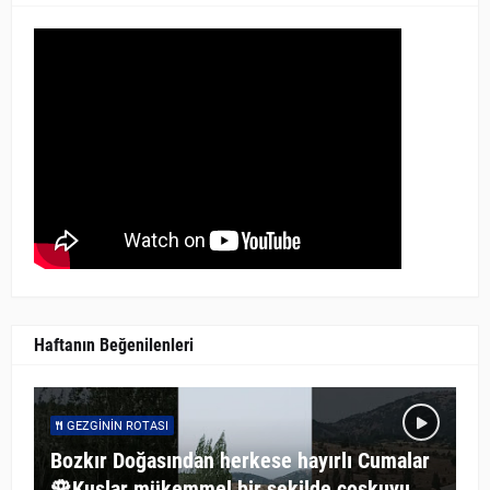
Haftanın Beğenilenleri
GEZGININ ROTASI
Bozkır Doğasından herkese hayırlı Cumalar
🌹Kuşlar mükemmel bir şekilde coşkuyu