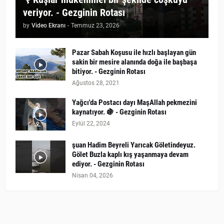
veriyor. - Gezginin Rotası
by
Video Ekranı
-
Temmuz 23, 2026
Pazar Sabah Koşusu ile hızlı başlayan gün
sakin bir mesire alanında doğa ile başbaşa
bitiyor. - Gezginin Rotası
Ağustos 28, 2021
Yağcı'da Postacı dayı MaşAllah pekmezini
kaynatıyor. 🍇 - Gezginin Rotası
Eylül 22, 2024
şuan Hadim Beyreli Yarıcak Göletindeyuz.
Gölet Buzla kaplı kış yaşanmaya devam
ediyor. - Gezginin Rotası
Nisan 04, 2026