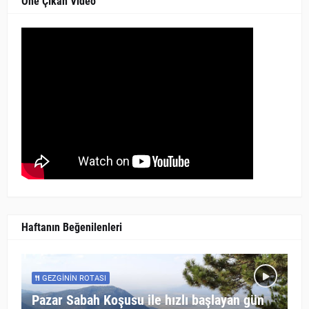
Öne Çıkan Video
Haftanın Beğenilenleri
GEZGININ ROTASI
Pazar Sabah Koşusu ile hızlı başlayan gün