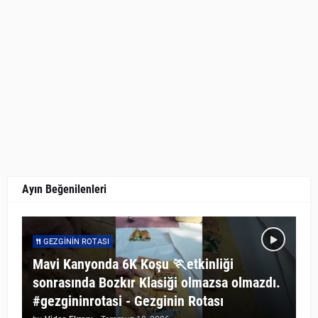
Ayın Beğenilenleri
GEZGININ ROTASI
Mavi Kanyonda 6K Koşu 🏃etkinliği
sonrasında Bozkır Klasiği olmazsa olmazdı.
#gezgininrotasi - Gezginin Rotası