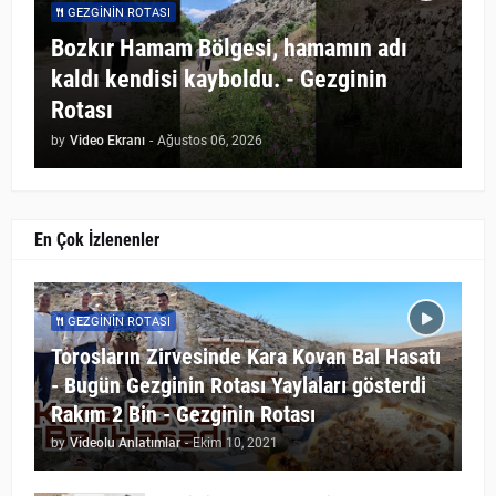
GEZGININ ROTASI
Bozkır Hamam Bölgesi, hamamın adı
kaldı kendisi kayboldu. - Gezginin
Rotası
by
Video Ekranı
-
Ağustos 06, 2026
En Çok İzlenenler
GEZGININ ROTASI
Torosların Zirvesinde Kara Kovan Bal Hasatı
- Bugün Gezginin Rotası Yaylaları gösterdi
Rakım 2 Bin - Gezginin Rotası
by
Videolu Anlatımlar
-
Ekim 10, 2021