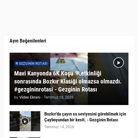
Ayın Beğenilenleri
GEZGININ ROTASI
Mavi Kanyonda 6K Koşu 🏃etkinliği
sonrasında Bozkır Klasiği olmazsa olmazdı.
#gezgininrotasi - Gezginin Rotası
by
Video Ekranı
-
Temmuz 18, 2026
Bozkır'da çayın su seviyesini görebilmek için
Çayboyundan bir kesit. - Gezginin Rotası
Temmuz 14, 2026