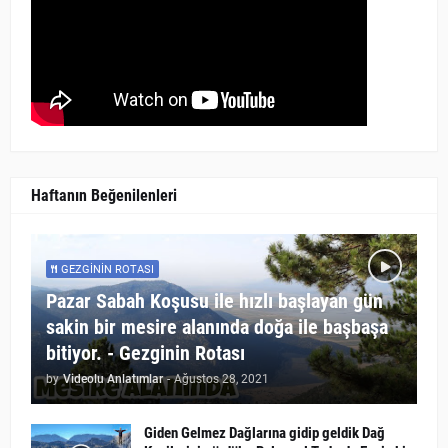
Haftanın Beğenilenleri
GEZGININ ROTASI
Pazar Sabah Koşusu ile hızlı başlayan gün
sakin bir mesire alanında doğa ile başbaşa
bitiyor. - Gezginin Rotası
by
Videolu Anlatımlar
-
Ağustos 28, 2021
Giden Gelmez Dağlarına gidip geldik Dağ