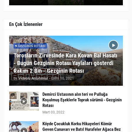
En Çok İzlenenler
GEZGININ ROTASI
Torosların Zirvesinde Kara Kovan Bal Hasatı
- Bugün Gezginin Rotası Yaylaları gösterdi
Rakım 2 Bin - Gezginin Rotası
by
Videolu Anlatımlar
-
Ekim 10, 2021
Demirci Ustasının alın teri ve Pulluğa
Koşulmuş Eşeklerle Toprak sürümü - Gezginin
Rotası
Mart 03, 2022
Köyde Çocukluk Korku Hikayeleri Kömür
Geven Canavarı ve Batıl Hurafeler Ağaca Bez