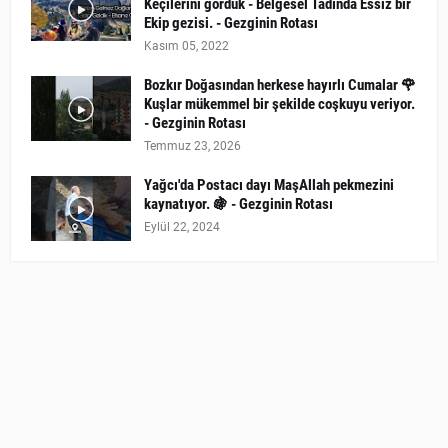
Keçilerini gördük - Belgesel Tadında Essiz bir
Ekip gezisi. - Gezginin Rotası
Kasım 05, 2022
Bozkır Doğasından herkese hayırlı Cumalar 🌹
Kuşlar mükemmel bir şekilde coşkuyu veriyor.
- Gezginin Rotası
Temmuz 23, 2026
Yağcı'da Postacı dayı MaşAllah pekmezini
kaynatıyor. 🍇 - Gezginin Rotası
Eylül 22, 2024