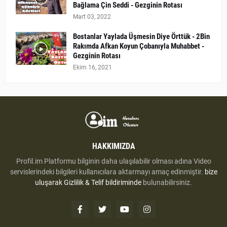
Bağlama Çin Seddi - Gezginin Rotası
Mart 03, 2022
Bostanlar Yaylada Üşmesin Diye Örttük - 2Bin
Rakımda Afkan Koyun Çobanıyla Muhabbet -
Gezginin Rotası
Ekim 16, 2021
HAKKIMIZDA
Profil.im Platformu bilginin daha ulaşılabilir olması adına Video
servislerindeki bilgileri kullanıcılara aktarmayı amaç edinmiştir.
bize
uluşarak
Gizlilik & Telif bildiriminde
bulunabilirsiniz.