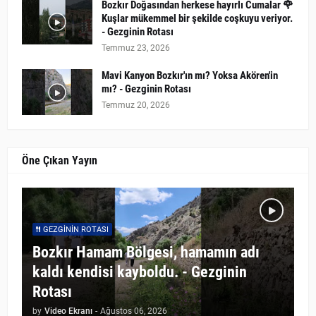
Bozkır Doğasından herkese hayırlı Cumalar 🌹
Kuşlar mükemmel bir şekilde coşkuyu veriyor.
- Gezginin Rotası
Temmuz 23, 2026
Mavi Kanyon Bozkır'ın mı? Yoksa Akören'in
mı? - Gezginin Rotası
Temmuz 20, 2026
Öne Çıkan Yayın
GEZGININ ROTASI
Bozkır Hamam Bölgesi, hamamın adı
kaldı kendisi kayboldu. - Gezginin
Rotası
by
Video Ekranı
-
Ağustos 06, 2026