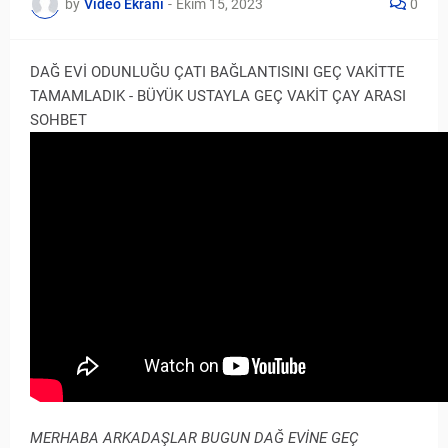
by
Video Ekranı
-
Ekim 15, 2023
0
DAĞ EVİ ODUNLUĞU ÇATI BAĞLANTISINI GEÇ VAKİTTE
TAMAMLADIK - BÜYÜK USTAYLA GEÇ VAKİT ÇAY ARASI
SOHBET
MERHABA ARKADAŞLAR BUGUN DAĞ EVİNE GEÇ