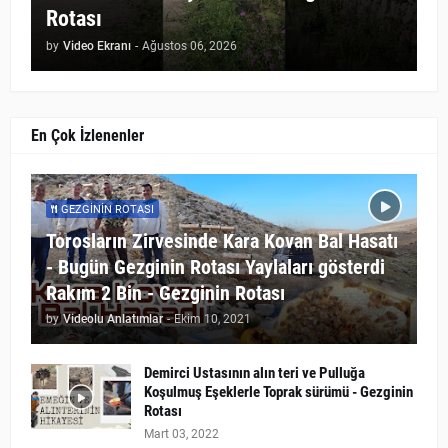
Rotası
by
Video Ekranı
-
Ağustos 06, 2026
En Çok İzlenenler
GEZGININ ROTASI
Torosların Zirvesinde Kara Kovan Bal Hasatı
- Bugün Gezginin Rotası Yaylaları gösterdi
Rakım 2 Bin - Gezginin Rotası
by
Videolu Anlatımlar
-
Ekim 10, 2021
Demirci Ustasının alın teri ve Pulluğa
Koşulmuş Eşeklerle Toprak sürümü - Gezginin
Rotası
Mart 03, 2022