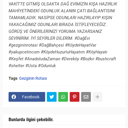
VAKİTTE GİTMİŞ OLSAKTA DAĞ EVİMİZİN KIŞA HAZIRLIK
MAHİYETİNDEKİ ODUNLUK ALANIN ÇATI BAĞLANTISINI
TAMAMLADIK. NASİPSE ODUNLARI HAZIRLAYIP KIŞIN
YAKACAĞIMIZ ODUNLARI BIRADA İSTİFLEYECEĞİZ.
GÖRÜŞ VE ÖNERİLERİNİZİ YORUMA YAZARSANIZ
SEVİNİRİM. İYİ SEYİRLER DİLERİM. #DağEvi
#gezgininrotasi #DağBahçesi #KöydeHayatVar
#yakupcetincom #KöydeHuzurluHayatım #KöyHayatı
#Keşfet #AnadoludaZaman #Dereköy #Bozkır #bushcraft
#shelter #Usta #Odunluk
Tags
Gezginin Rotası
Facebook
Bunlarda ilgini çekebilir.