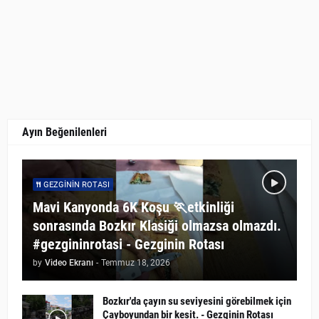
Ayın Beğenilenleri
GEZGININ ROTASI
Mavi Kanyonda 6K Koşu 🏃etkinliği
sonrasında Bozkır Klasiği olmazsa olmazdı.
#gezgininrotasi - Gezginin Rotası
by
Video Ekranı
-
Temmuz 18, 2026
Bozkır'da çayın su seviyesini görebilmek için
Çayboyundan bir kesit. - Gezginin Rotası