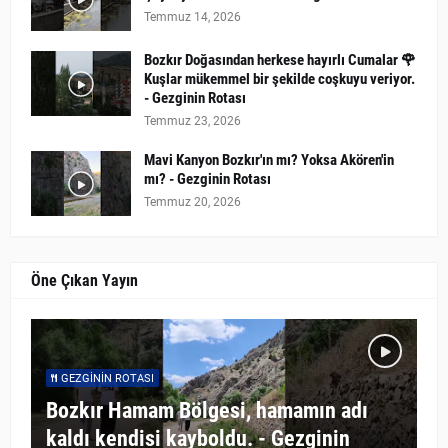
Temmuz 14, 2026
Bozkır Doğasından herkese hayırlı Cumalar 🌹
Kuşlar mükemmel bir şekilde coşkuyu veriyor.
- Gezginin Rotası
Temmuz 23, 2026
Mavi Kanyon Bozkır'ın mı? Yoksa Akören'in
mı? - Gezginin Rotası
Temmuz 20, 2026
Öne Çıkan Yayın
GEZGININ ROTASI
Bozkır Hamam Bölgesi, hamamın adı
kaldı kendisi kayboldu. - Gezginin