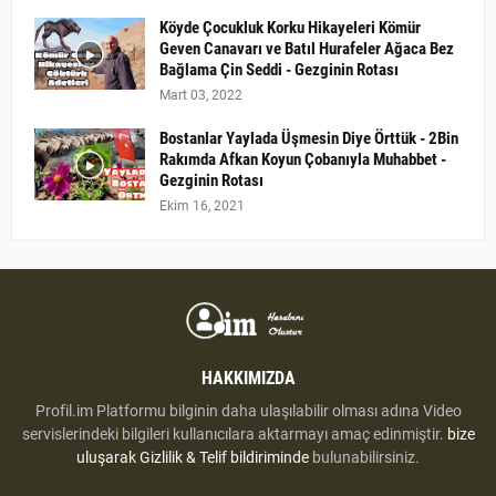
Köyde Çocukluk Korku Hikayeleri Kömür
Geven Canavarı ve Batıl Hurafeler Ağaca Bez
Bağlama Çin Seddi - Gezginin Rotası
Mart 03, 2022
Bostanlar Yaylada Üşmesin Diye Örttük - 2Bin
Rakımda Afkan Koyun Çobanıyla Muhabbet -
Gezginin Rotası
Ekim 16, 2021
HAKKIMIZDA
Profil.im Platformu bilginin daha ulaşılabilir olması adına Video
servislerindeki bilgileri kullanıcılara aktarmayı amaç edinmiştir.
bize
uluşarak
Gizlilik & Telif bildiriminde
bulunabilirsiniz.