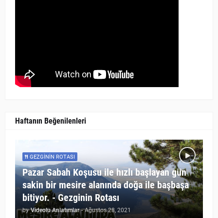
Haftanın Beğenilenleri
GEZGININ ROTASI
Pazar Sabah Koşusu ile hızlı başlayan gün
sakin bir mesire alanında doğa ile başbaşa
bitiyor. - Gezginin Rotası
by
Videolu Anlatımlar
-
Ağustos 28, 2021