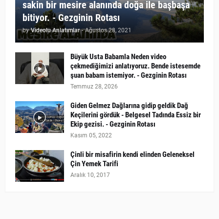
sakin bir mesire alanında doğa ile başbaşa
bitiyor. - Gezginin Rotası
by
Videolu Anlatımlar
-
Ağustos 28, 2021
Büyük Usta Babamla Neden video
çekmediğimizi anlatıyoruz. Bende istesemde
şuan babam istemiyor. - Gezginin Rotası
Temmuz 28, 2026
Giden Gelmez Dağlarına gidip geldik Dağ
Keçilerini gördük - Belgesel Tadında Essiz bir
Ekip gezisi. - Gezginin Rotası
Kasım 05, 2022
Çinli bir misafirin kendi elinden Geleneksel
Çin Yemek Tarifi
Aralık 10, 2017