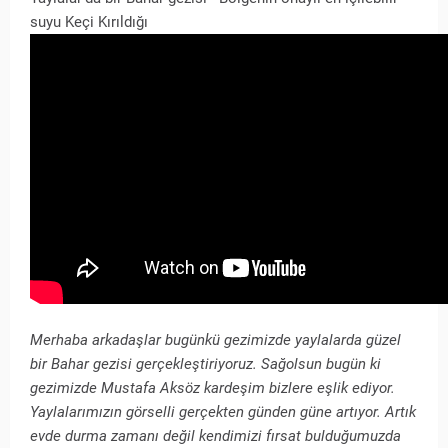
suyu Keçi Kırıldığı
Merhaba arkadaşlar bugünkü gezimizde yaylalarda güzel
bir Bahar gezisi gerçekleştiriyoruz. Sağolsun bugün ki
gezimizde Mustafa Aksöz kardeşim bizlere eşlik ediyor.
Yaylalarımızın görselli gerçekten günden güne artıyor. Artık
evde durma zamanı değil kendimizi fırsat bulduğumuzda