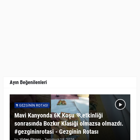
Ayın Beğenilenleri
GEZGININ ROTASI
Mavi Kanyonda 6K Koşu 🏃etkinliği
sonrasında Bozkır Klasiği olmazsa olmazdı.
#gezgininrotasi - Gezginin Rotası
by
Video Ekranı
-
Temmuz 18, 2026