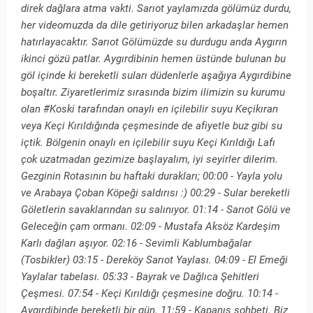
direk dağlara atma vakti. Sarıot yaylamızda gölümüz durdu,
her videomuzda da dile getiriyoruz bilen arkadaşlar hemen
hatırlayacaktır. Sarıot Gölümüzde su durdugu anda Aygırın
ikinci gözü patlar. Aygırdibinin hemen üstünde bulunan bu
göl içinde ki bereketli suları düdenlerle aşağıya Aygırdibine
boşaltır. Ziyaretlerimiz sırasında bizim ilimizin su kurumu
olan #Koski tarafından onaylı en içilebilir suyu Keçikıran
veya Keçi Kırıldığında çeşmesinde de afiyetle buz gibi su
içtik. Bölgenin onaylı en içilebilir suyu Keçi Kırıldığı Lafı
çok uzatmadan gezimize başlayalım, iyi seyirler dilerim.
Gezginin Rotasının bu haftaki durakları; 00:00 - Yayla yolu
ve Arabaya Çoban Köpeği saldırısı :) 00:29 - Sular bereketli
Göletlerin savaklarından su salınıyor. 01:14 - Sarıot Gölü ve
Geleceğin çam ormanı. 02:09 - Mustafa Aksöz Kardeşim
Karlı dağları aşıyor. 02:16 - Sevimli Kablumbağalar
(Tosbikler) 03:15 - Dereköy Sarıot Yaylası. 04:09 - El Emeği
Yaylalar tabelası. 05:33 - Bayrak ve Dağlıca Şehitleri
Çeşmesi. 07:54 - Keçi Kırıldığı çeşmesine doğru. 10:14 -
Aygırdibinde bereketli bir gün. 11:59 - Kapanış sohbeti. Biz