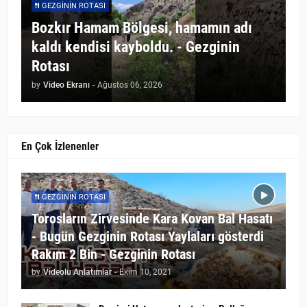
GEZGININ ROTASI
Bozkır Hamam Bölgesi, hamamın adı
kaldı kendisi kayboldu. - Gezginin
Rotası
by
Video Ekranı
-
Ağustos 06, 2026
En Çok İzlenenler
GEZGININ ROTASI
Torosların Zirvesinde Kara Kovan Bal Hasatı
- Bugün Gezginin Rotası Yaylaları gösterdi
Rakım 2 Bin - Gezginin Rotası
by
Videolu Anlatımlar
-
Ekim 10, 2021