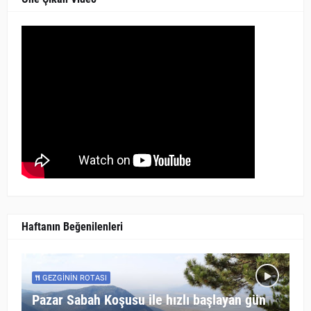
Haftanın Beğenilenleri
GEZGININ ROTASI
Pazar Sabah Koşusu ile hızlı başlayan gün