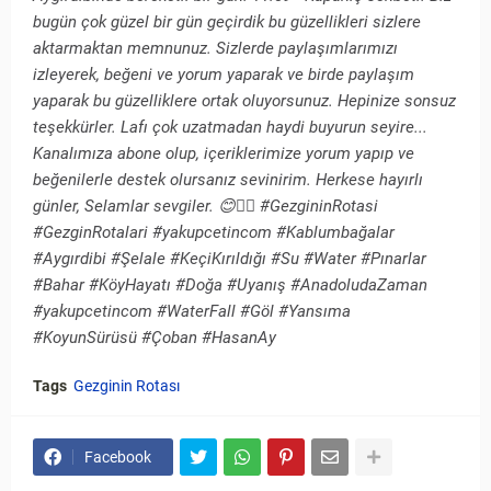
bugün çok güzel bir gün geçirdik bu güzellikleri sizlere
aktarmaktan memnunuz. Sizlerde paylaşımlarımızı
izleyerek, beğeni ve yorum yaparak ve birde paylaşım
yaparak bu güzelliklere ortak oluyorsunuz. Hepinize sonsuz
teşekkürler. Lafı çok uzatmadan haydi buyurun seyire...
Kanalımıza abone olup, içeriklerimize yorum yapıp ve
beğenilerle destek olursanız sevinirim. Herkese hayırlı
günler, Selamlar sevgiler. 😊🙋‍♂️ #GezgininRotasi
#GezginRotalari #yakupcetincom #Kablumbağalar
#Aygırdibi #Şelale #KeçiKırıldığı #Su #Water #Pınarlar
#Bahar #KöyHayatı #Doğa #Uyanış #AnadoludaZaman
#yakupcetincom #WaterFall #Göl #Yansıma
#KoyunSürüsü #Çoban #HasanAy
Tags
Gezginin Rotası
Facebook