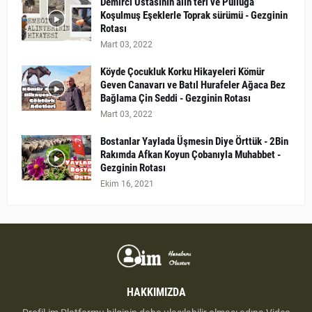
Demirci Ustasının alın teri ve Pulluğa
Koşulmuş Eşeklerle Toprak sürümü - Gezginin
Rotası
Mart 03, 2022
Köyde Çocukluk Korku Hikayeleri Kömür
Geven Canavarı ve Batıl Hurafeler Ağaca Bez
Bağlama Çin Seddi - Gezginin Rotası
Mart 03, 2022
Bostanlar Yaylada Üşmesin Diye Örttük - 2Bin
Rakımda Afkan Koyun Çobanıyla Muhabbet -
Gezginin Rotası
Ekim 16, 2021
HAKKIMIZDA