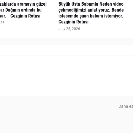
uzaklarda aramayın güzel
Büyük Usta Babamla Neden video
sar Dağının ardında bu
çekmediğimizi anlatıyoruz. Bende
var. - Gezginin Rotası
istesemde şuan babam istemiyor. -
Gezginin Rotası
026
July 28, 2026
Daha es