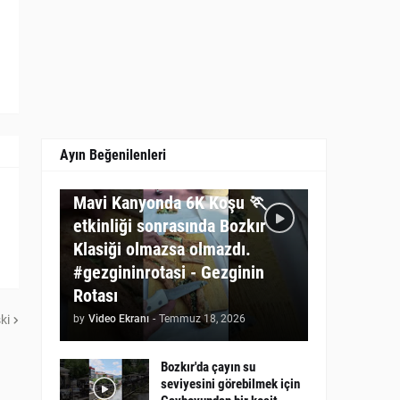
Ayın Beğenilenleri
GEZGININ ROTASI
Mavi Kanyonda 6K Koşu 🏃
etkinliği sonrasında Bozkır
Klasiği olmazsa olmazdı.
#gezgininrotasi - Gezginin
Rotası
ki
by
Video Ekranı
-
Temmuz 18, 2026
Bozkır'da çayın su
seviyesini görebilmek için