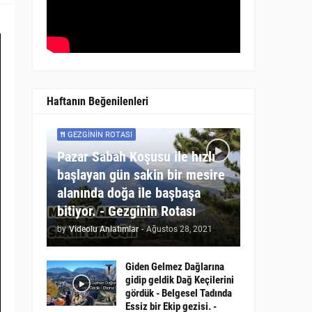
Haftanın Beğenilenleri
GEZGININ ROTASI
Pazar Sabah Koşusu ile hızlı
başlayan gün sakin bir mesire
alanında doğa ile başbaşa
bitiyor. - Gezginin Rotası
by
Videolu Anlatımlar
-
Ağustos 28, 2021
Giden Gelmez Dağlarına
gidip geldik Dağ Keçilerini
gördük - Belgesel Tadında
Essiz bir Ekip gezisi. -