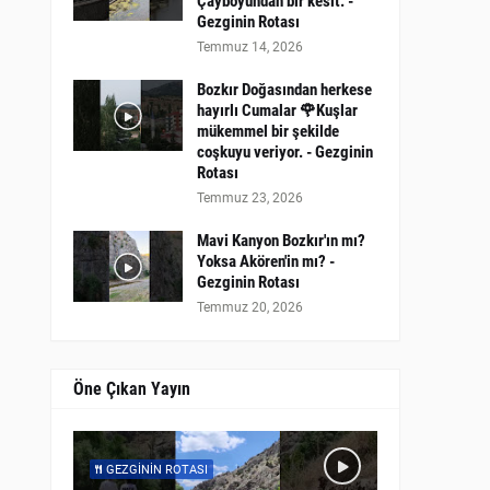
Çayboyundan bir kesit. -
Gezginin Rotası
Temmuz 14, 2026
Bozkır Doğasından herkese
hayırlı Cumalar 🌹Kuşlar
mükemmel bir şekilde
coşkuyu veriyor. - Gezginin
Rotası
Temmuz 23, 2026
Mavi Kanyon Bozkır'ın mı?
Yoksa Akören'in mı? -
Gezginin Rotası
Temmuz 20, 2026
Öne Çıkan Yayın
GEZGININ ROTASI