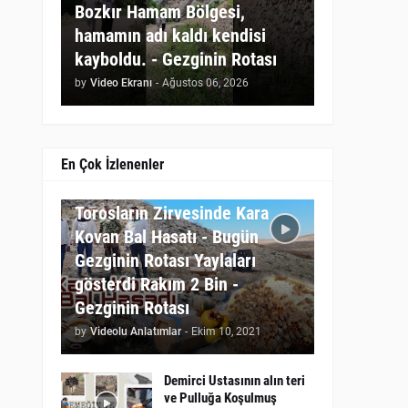
Bozkır Hamam Bölgesi,
hamamın adı kaldı kendisi
kayboldu. - Gezginin Rotası
by
Video Ekranı
-
Ağustos 06, 2026
En Çok İzlenenler
GEZGININ ROTASI
Torosların Zirvesinde Kara
Kovan Bal Hasatı - Bugün
Gezginin Rotası Yaylaları
gösterdi Rakım 2 Bin -
Gezginin Rotası
by
Videolu Anlatımlar
-
Ekim 10, 2021
Demirci Ustasının alın teri
ve Pulluğa Koşulmuş