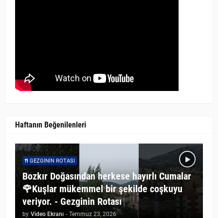
Haftanın Beğenilenleri
GEZGININ ROTASI
Bozkır Doğasından herkese hayırlı Cumalar
🌹Kuşlar mükemmel bir şekilde coşkuyu
veriyor. - Gezginin Rotası
by
Video Ekranı
-
Temmuz 23, 2026