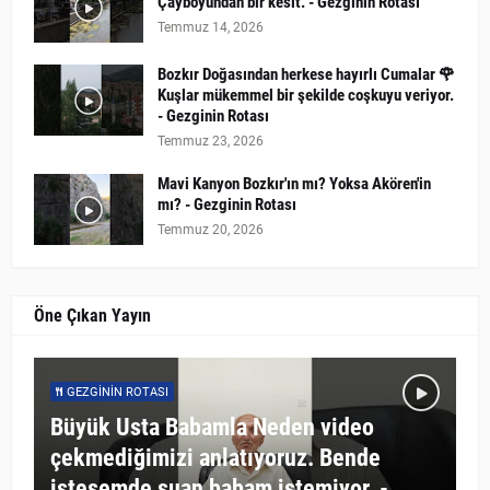
Çayboyundan bir kesit. - Gezginin Rotası
Temmuz 14, 2026
Bozkır Doğasından herkese hayırlı Cumalar 🌹
Kuşlar mükemmel bir şekilde coşkuyu veriyor.
- Gezginin Rotası
Temmuz 23, 2026
Mavi Kanyon Bozkır'ın mı? Yoksa Akören'in
mı? - Gezginin Rotası
Temmuz 20, 2026
Öne Çıkan Yayın
GEZGININ ROTASI
Büyük Usta Babamla Neden video
çekmediğimizi anlatıyoruz. Bende
istesemde şuan babam istemiyor. -