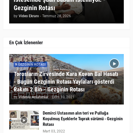
Gezginin Rotası
by
Video Ekranı
-
Temmuz 28, 2026
En Çok İzlenenler
GEZGININ ROTASI
Torosların Zirvesinde Kara Kovan Bal Hasatı
- Bugün Gezginin Rotası Yaylaları gösterdi
Rakım 2 Bin - Gezginin Rotası
by
Videolu Anlatımlar
-
Ekim 10, 2021
Demirci Ustasının alın teri ve Pulluğa
Koşulmuş Eşeklerle Toprak sürümü - Gezginin
Rotası
Mart 03, 2022