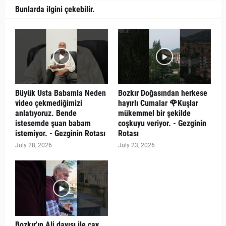
Bunlarda ilgini çekebilir.
Büyük Usta Babamla Neden
Bozkır Doğasından herkese
video çekmediğimizi
hayırlı Cumalar 🌹Kuşlar
anlatıyoruz. Bende
mükemmel bir şekilde
istesemde şuan babam
coşkuyu veriyor. - Gezginin
istemiyor. - Gezginin Rotası
Rotası
July 28, 2026
July 23, 2026
Bozkır'ın Ali dayısı ile çay