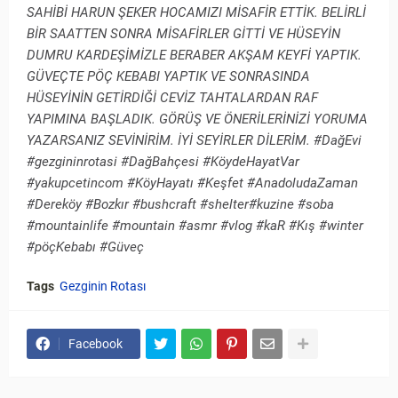
SAHİBİ HARUN ŞEKER HOCAMIZI MİSAFİR ETTİK. BELİRLİ
BİR SAATTEN SONRA MİSAFİRLER GİTTİ VE HÜSEYİN
DUMRU KARDEŞİMİZLE BERABER AKŞAM KEYFİ YAPTIK.
GÜVEÇTE PÖÇ KEBABI YAPTIK VE SONRASINDA
HÜSEYİNİN GETİRDİĞİ CEVİZ TAHTALARDAN RAF
YAPIMINA BAŞLADIK. GÖRÜŞ VE ÖNERİLERİNİZİ YORUMA
YAZARSANIZ SEVİNİRİM. İYİ SEYİRLER DİLERİM. #DağEvi
#gezgininrotasi #DağBahçesi #KöydeHayatVar
#yakupcetincom #KöyHayatı #Keşfet #AnadoludaZaman
#Dereköy #Bozkır #bushcraft #shelter#kuzine #soba
#mountainlife #mountain #asmr #vlog #kaR #Kış #winter
#pöçKebabı #Güveç
Tags
Gezginin Rotası
Facebook