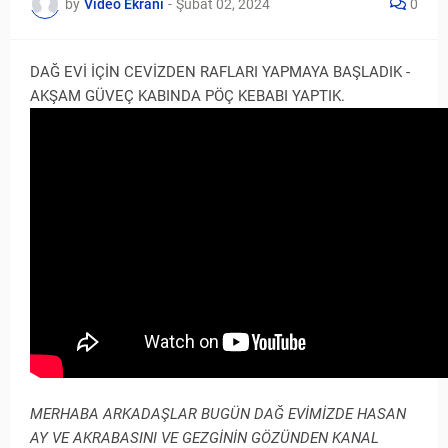
by
Video Ekranı
-
Şubat 02, 2024
0
DAĞ EVİ İÇİN CEVİZDEN RAFLARI YAPMAYA BAŞLADIK -
AKŞAM GÜVEÇ KABINDA PÖÇ KEBABI YAPTIK.
MERHABA ARKADAŞLAR BUGÜN DAĞ EVİMİZDE HASAN
AY VE AKRABASINI VE GEZGİNİN GÖZÜNDEN KANAL