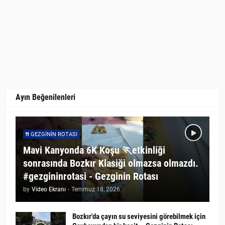
Ayın Beğenilenleri
GEZGININ ROTASI
Mavi Kanyonda 6K Koşu 🏃etkinliği
sonrasında Bozkır Klasiği olmazsa olmazdı.
#gezgininrotasi - Gezginin Rotası
by
Video Ekranı
-
Temmuz 18, 2026
Bozkır'da çayın su seviyesini görebilmek için