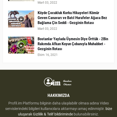
Mart 03, 2022
Köyde Çocukluk Korku Hikayeleri Kömür
Geven Canavarı ve Batıl Hurafeler Ağaca Bez
Bağlama Çin Seddi - Gezginin Rotası
Mart 03, 2022
Bostanlar Yaylada Üşmesin Diye Örttük - 2Bin
Rakımda Afkan Koyun Çobanıyla Muhabbet -
Gezginin Rotası
Ekim 16, 2021
HAKKIMIZDA
Profil.im Platformu bilginin daha ulaşılabilir olması adına Video
servislerindeki bilgileri kullanıcılara aktarmayı amaç edinmiştir.
bize
uluşarak
Gizlilik & Telif bildiriminde
bulunabilirsiniz.