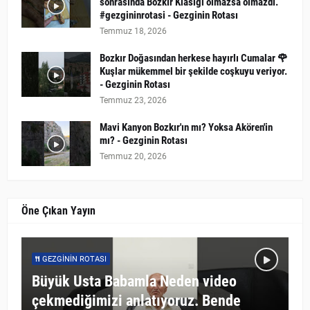
sonrasında Bozkır Klasiği olmazsa olmazdı.
#gezgininrotasi - Gezginin Rotası
Temmuz 18, 2026
Bozkır Doğasından herkese hayırlı Cumalar 🌹
Kuşlar mükemmel bir şekilde coşkuyu veriyor.
- Gezginin Rotası
Temmuz 23, 2026
Mavi Kanyon Bozkır'ın mı? Yoksa Akören'in
mı? - Gezginin Rotası
Temmuz 20, 2026
Öne Çıkan Yayın
GEZGININ ROTASI
Büyük Usta Babamla Neden video
çekmediğimizi anlatıyoruz. Bende