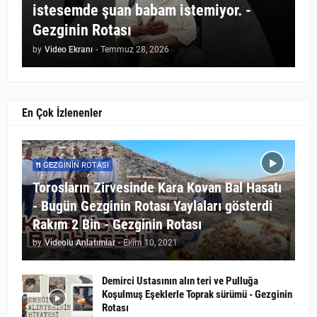
istesemde şuan babam istemiyor. -
Gezginin Rotası
by
Video Ekranı
-
Temmuz 28, 2026
En Çok İzlenenler
GEZGININ ROTASI
Torosların Zirvesinde Kara Kovan Bal Hasatı
- Bugün Gezginin Rotası Yaylaları gösterdi
Rakım 2 Bin - Gezginin Rotası
by
Videolu Anlatımlar
-
Ekim 10, 2021
Demirci Ustasının alın teri ve Pulluğa
Koşulmuş Eşeklerle Toprak sürümü - Gezginin
Rotası