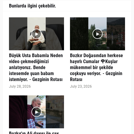
Bunlarda ilgini çekebilir.
Büyük Usta Babamla Neden
Bozkır Doğasından herkese
video çekmediğimizi
hayırlı Cumalar 🌹Kuşlar
anlatıyoruz. Bende
mükemmel bir şekilde
istesemde şuan babam
coşkuyu veriyor. - Gezginin
istemiyor. - Gezginin Rotası
Rotası
July 28, 2026
July 23, 2026
Bozkır'ın Ali dayısı ile çay