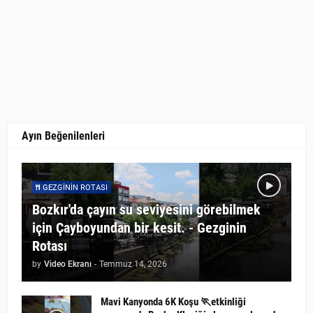
Ayın Beğenilenleri
GEZGININ ROTASI
Bozkır'da çayın su seviyesini görebilmek
için Çayboyundan bir kesit. - Gezginin
Rotası
by
Video Ekranı
-
Temmuz 14, 2026
Mavi Kanyonda 6K Koşu 🏃etkinliği