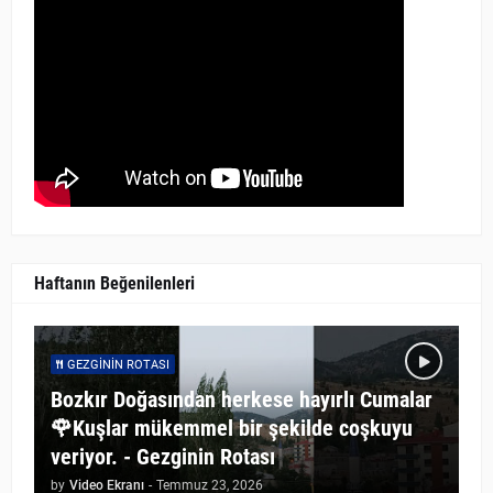
Haftanın Beğenilenleri
GEZGININ ROTASI
Bozkır Doğasından herkese hayırlı Cumalar
🌹Kuşlar mükemmel bir şekilde coşkuyu
veriyor. - Gezginin Rotası
by
Video Ekranı
-
Temmuz 23, 2026