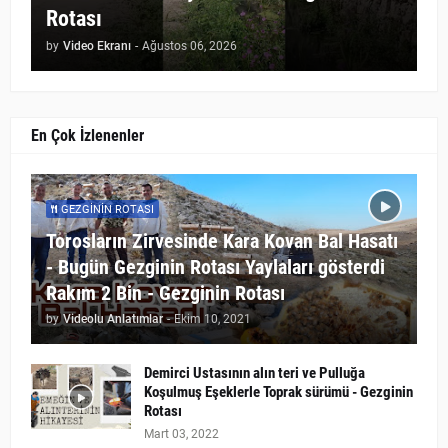
Rotası
by
Video Ekranı
-
Ağustos 06, 2026
En Çok İzlenenler
GEZGININ ROTASI
Torosların Zirvesinde Kara Kovan Bal Hasatı
- Bugün Gezginin Rotası Yaylaları gösterdi
Rakım 2 Bin - Gezginin Rotası
by
Videolu Anlatımlar
-
Ekim 10, 2021
Demirci Ustasının alın teri ve Pulluğa
Koşulmuş Eşeklerle Toprak sürümü - Gezginin
Rotası
Mart 03, 2022