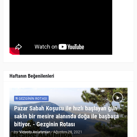
Haftanın Beğenilenleri
GEZGININ ROTASI
Pazar Sabah Koşusu ile hızlı başlayan gün
sakin bir mesire alanında doğa ile başbaşa
bitiyor. - Gezginin Rotası
by
Videolu Anlatımlar
-
Ağustos 28, 2021