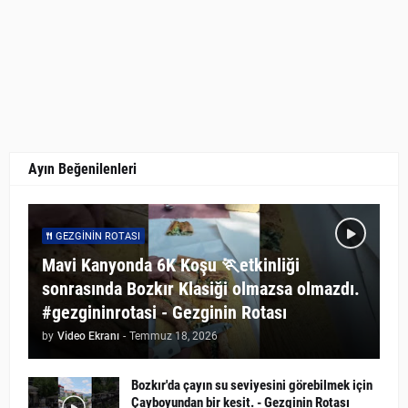
Ayın Beğenilenleri
GEZGININ ROTASI
Mavi Kanyonda 6K Koşu 🏃etkinliği
sonrasında Bozkır Klasiği olmazsa olmazdı.
#gezgininrotasi - Gezginin Rotası
by
Video Ekranı
-
Temmuz 18, 2026
Bozkır'da çayın su seviyesini görebilmek için
Çayboyundan bir kesit. - Gezginin Rotası