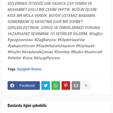
SİZLERİNDE İSTEDİĞİ GİBİ SADECE ÇAY YEMEK VE
MUHABBET DOLU BİR ÇEKİM YAPTIK. BUĞÜN İŞLERE
KISA BİR MOLA VERDİK. BÜYÜK USTAMIZ BABAMIN
SÜMERBANK İŞ HAYATINA DAİR BİR SOHBET
GERÇEKLEŞTİRDİK. GÖRÜŞ VE ÖNERİLERİNİZİ YORUMA
YAZARSANIZ SEVİNİRİM. İYİ SEYİRLER DİLERİM. #DağEvi
#gezgininrotasi #DağBahçesi #KöydeHayatVar
#yakupcetincom #KöydeHuzurluHayatım #KöyHayatı
#Keşfet #AnadoludaZaman #Dereköy #Bozkır #bushcraft
#shelter #Usta #AhşapPencere
Tags
Gezginin Rotası
Facebook
Bunlarda ilgini çekebilir.