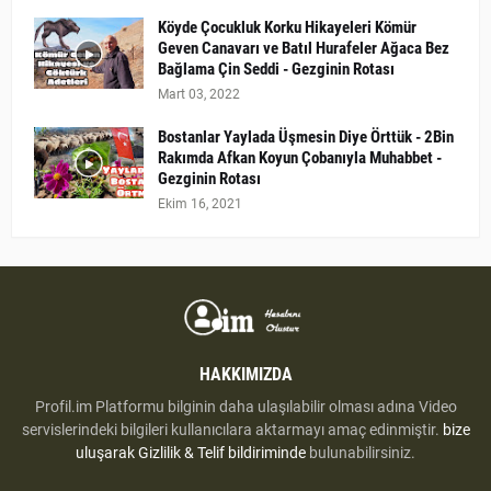
Köyde Çocukluk Korku Hikayeleri Kömür
Geven Canavarı ve Batıl Hurafeler Ağaca Bez
Bağlama Çin Seddi - Gezginin Rotası
Mart 03, 2022
Bostanlar Yaylada Üşmesin Diye Örttük - 2Bin
Rakımda Afkan Koyun Çobanıyla Muhabbet -
Gezginin Rotası
Ekim 16, 2021
HAKKIMIZDA
Profil.im Platformu bilginin daha ulaşılabilir olması adına Video
servislerindeki bilgileri kullanıcılara aktarmayı amaç edinmiştir.
bize
uluşarak
Gizlilik & Telif bildiriminde
bulunabilirsiniz.