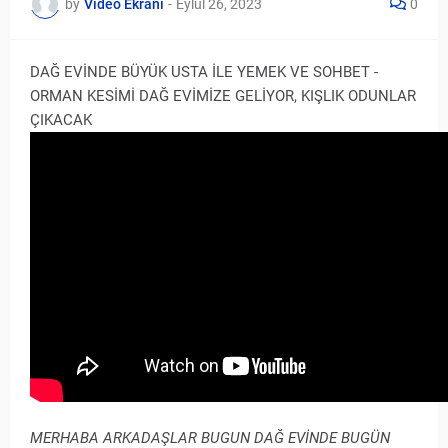
by
Video Ekranı
-
Eylül 26, 2023
0
DAĞ EVİNDE BÜYÜK USTA İLE YEMEK VE SOHBET -
ORMAN KESİMİ DAĞ EVİMİZE GELİYOR, KIŞLIK ODUNLAR
ÇIKACAK
MERHABA ARKADAŞLAR BUGUN DAĞ EVİNDE BUGÜN