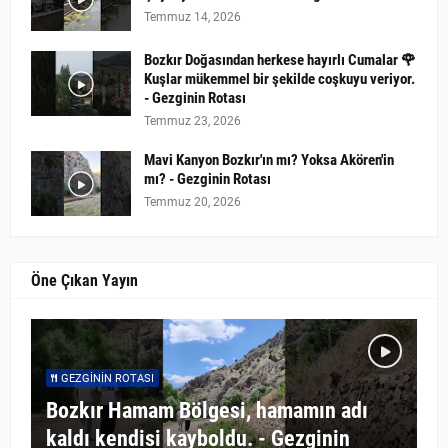
Temmuz 14, 2026
Bozkır Doğasından herkese hayırlı Cumalar 🌹
Kuşlar mükemmel bir şekilde coşkuyu veriyor.
- Gezginin Rotası
Temmuz 23, 2026
Mavi Kanyon Bozkır'ın mı? Yoksa Akören'in
mı? - Gezginin Rotası
Temmuz 20, 2026
Öne Çıkan Yayın
GEZGININ ROTASI
Bozkır Hamam Bölgesi, hamamın adı
kaldı kendisi kayboldu. - Gezginin