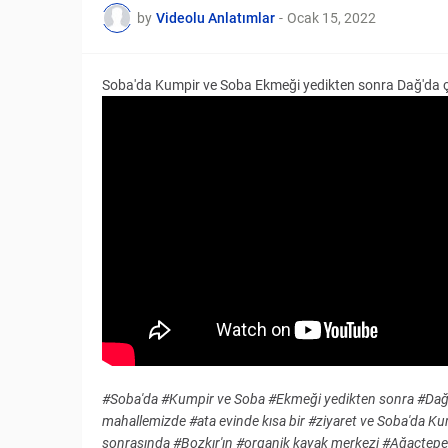
by
Videolu Anlatımlar
-
Ocak 15, 2022
Soba'da Kumpir ve Soba Ekmeği yedikten sonra Dağ'da ço
#Soba'da #Kumpir ve Soba #Ekmeği yedikten sonra #Dağ'
mahallemizde #ata evinde kısa bir #ziyaret ve Soba'da Kum
sonrasında #Bozkır'ın #organik kayak merkezi #Ağaçtepesi'