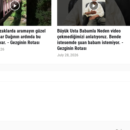
uzaklarda aramayın güzel
Büyük Usta Babamla Neden video
sar Dağının ardında bu
çekmediğimizi anlatıyoruz. Bende
var. - Gezginin Rotası
istesemde şuan babam istemiyor. -
Gezginin Rotası
026
July 28, 2026