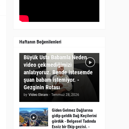
0
Haftanın Beğenilenleri
GEZGININ ROTASI
Büyük Usta Babamla Neden
video çekmediğimizi
anlatıyoruz. Bende istesemde
şuan babam istemiyor. -
Gezginin Rotası
by
Video Ekranı
-
Temmuz 28, 2026
Giden Gelmez Dağlarına
gidip geldik Dağ Keçilerini
gördük - Belgesel Tadında
Essiz bir Ekip gezisi. -