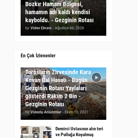
Bozkır Hamam Bölgesi,
hamamın adı kaldı kendisi
kayboldu. - Gezginin Rotası
by
Video Ekranı
-
Ağustos 06, 2026
En Çok İzlenenler
GEZGININ ROTASI
Torosların Zirvesinde Kara
Kovan Bal Hasatı - Bugün
Gezginin Rotası Yaylaları
gösterdi Rakım 2 Bin -
Gezginin Rotası
by
Videolu Anlatımlar
-
Ekim 10, 2021
Demirci Ustasının alın teri
ve Pulluğa Koşulmuş