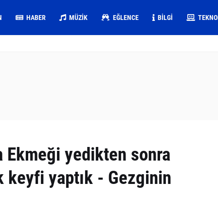
N
HABER
MÜZIK
EĞLENCE
BILGI
TEKNO
a Ekmeği yedikten sonra
 keyfi yaptık - Gezginin