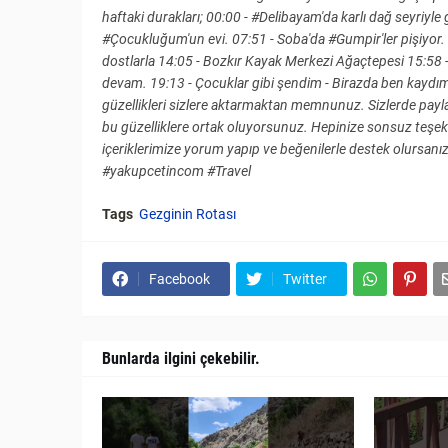
haftaki durakları; 00:00 - #Delibayam'da karlı dağ seyriyle 
#Çocukluğum'un evi. 07:51 - Soba'da #Gumpir'ler pişiyor.
dostlarla 14:05 - Bozkır Kayak Merkezi Ağaçtepesi 15:58
devam. 19:13 - Çocuklar gibi şendim - Birazda ben kaydım
güzellikleri sizlere aktarmaktan memnunuz. Sizlerde payl
bu güzelliklere ortak oluyorsunuz. Hepinize sonsuz teşek
içeriklerimize yorum yapıp ve beğenilerle destek olursanız
#yakupcetincom #Travel
Tags
Gezginin Rotası
Facebook
Twitter
Bunlarda ilgini çekebilir.