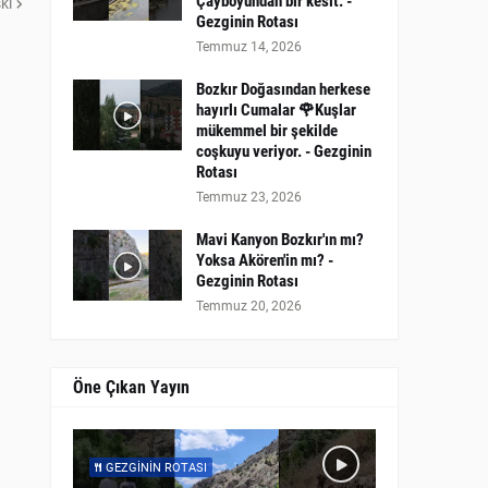
Çayboyundan bir kesit. -
ki
Gezginin Rotası
Temmuz 14, 2026
Bozkır Doğasından herkese
hayırlı Cumalar 🌹Kuşlar
mükemmel bir şekilde
coşkuyu veriyor. - Gezginin
Rotası
Temmuz 23, 2026
Mavi Kanyon Bozkır'ın mı?
Yoksa Akören'in mı? -
Gezginin Rotası
Temmuz 20, 2026
Öne Çıkan Yayın
GEZGININ ROTASI