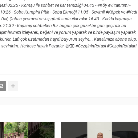
gezi 02:25 - Komşu ile sohbet ve kar temizliği 04:45 - #Köy evi tanıtımı -
 10:26 - Soba Kumpirli Pitik - Soba Ekmeği 11:05 - Sevimli #Köpek ve #Kedi
 - Dağ Çoban çeşmesi ve kış günü suda #larvalar 16:43 - Kar'da kaymaya
. 21:39 - Kapanış sohbetleri Biz bugün çok güzel bir gün geçirdik bu
aşımlarımızı izleyerek, beğeni ve yorum yaparak ve birde paylaşım yaparak
kürler. Lafı çok uzatmadan haydi buyurun seyire... Kanalımıza abone olup,
 sevinirim. Herkese hayırlı Pazarlar 😊🙋‍♂️ #GezgininRotasi #GezginRotalari