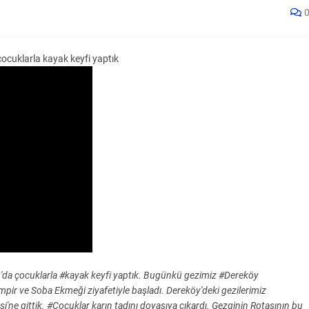
cuklarla kayak keyfi yaptık
da çocuklarla #kayak keyfi yaptık. Bugünkü gezimiz #Dereköy
pir ve Soba Ekmeği ziyafetiyle başladı. Dereköy'deki gezilerimiz
ne gittik. #Çocuklar karın tadını doyasıya çıkardı. Gezginin Rotasının bu