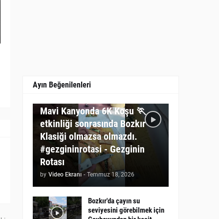
Ayın Beğenilenleri
GEZGININ ROTASI
Mavi Kanyonda 6K Koşu 🏃
etkinliği sonrasında Bozkır
Klasiği olmazsa olmazdı.
#gezgininrotasi - Gezginin
Rotası
by
Video Ekranı
-
Temmuz 18, 2026
Bozkır'da çayın su
seviyesini görebilmek için